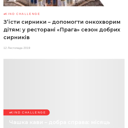
KIND CHALLENGE
З’їсти сирники – допомогти онкохворим
дітям: у ресторані «Прага» сезон добрих
сирників
12 Листопада 2019
KIND CHALLENGE
Чашка кави – добра справа: місяць