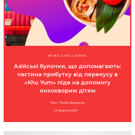
KIND CHALLENGE
Азійські булочки, що допомагають:
частина прибутку від перекусу в
«Khu Yum» піде на допомогу
онкохворим дітям
Текст: Поліна Вернигор
13 Жовтня 2020