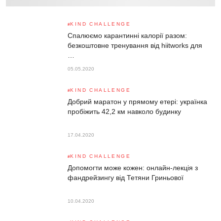
KIND CHALLENGE
Спалюємо карантинні калорії разом:
безкоштовне тренування від hiitworks для
…
05.05.2020
KIND CHALLENGE
Добрий маратон у прямому етері: українка
пробіжить 42,2 км навколо будинку
17.04.2020
KIND CHALLENGE
Допомогти може кожен: онлайн-лекція з
фандрейзингу від Тетяни Гриньової
10.04.2020