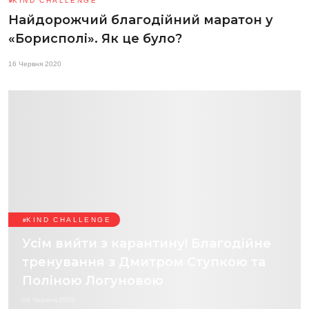
KIND CHALLENGE
Найдорожчий благодійний маратон у
«Борисполі». Як це було?
16 Червня 2020
KIND CHALLENGE
Усім вийти з карантину! Благодійне
тренування з Дмитром Ступкою та
Поліною Логуновою
04 Червня 2020