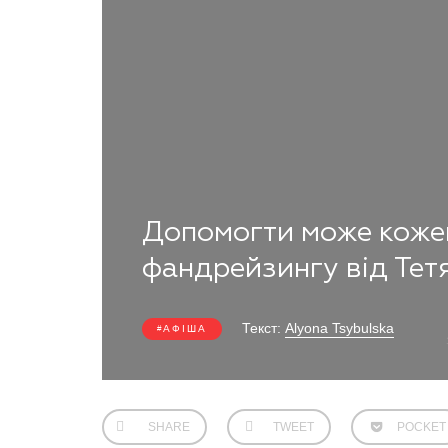
Допомогти може кожен
фандрейзингу від Тет
Текст:
Alyona Tsybulska
АФІША
SHARE
TWEET
POCKET