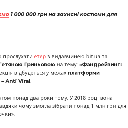
ємо
1 000 000 грн на захисні костюми для
мо прослухати
етер
з видавчинею bit.ua та
на тему:
Тетяною Гриньовою
«Фандрейзинг:
екція відбудеться у межах
платформи
.
– Anti Viral
ом понад два роки тому. У 2018 році вона
 завдяки чому змогла зібрати понад 1 млн грн для
очки».