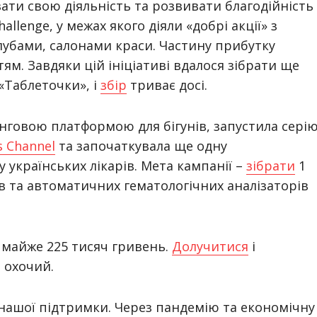
ати свою діяльність та розвивати благодійність
allenge, у межах якого діяли «добрі акції» з
лубами, салонами краси. Частину прибутку
м. Завдяки цій ініціативі вдалося зібрати ще
«Таблеточки», і
збір
триває досі.
говою платформою для бігунів, запустила сері
s Channel
та започаткувала ще одну
 українських лікарів. Мета кампанії –
зібрати
1
ів та автоматичних гематологічних аналізаторів
 майже 225 тисяч гривень.
Долучитися
і
н охочий.
ь нашої підтримки. Через пандемію та економічну