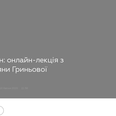
: онлайн-лекція з
яни Гриньової
10 Квітня 2020
11:58