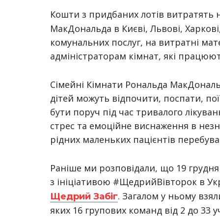
Кошти з придбаних лотів витратять
МакДональда в Києві, Львові, Харкові
комунальних послуг, на витратні мате
адміністраторам кімнат, які працюют
Сімейні Кімнати Рональда МакДональда
дітей можуть відпочити, поспати, по
бути поруч під час тривалого лікува
стрес та емоційне виснаження в незна
рідних маленьких пацієнтів перебува
Раніше ми розповідали, що 19 грудня
з ініціативою #ЩедрийВівторок в Укр
. Загалом у ньому взяли
Щедрий Забіг
яких 16 групових команд від 2 до 33 у