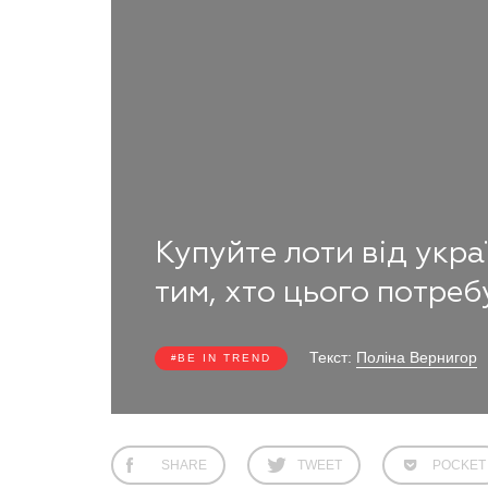
Купуйте лоти від укра
тим, хто цього потреб
Текст:
Поліна Вернигор
BE IN TREND
SHARE
TWEET
POCKET