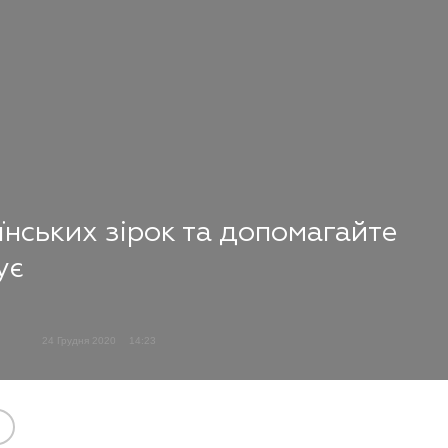
їнських зірок та допомагайте
ує
24 Грудня 2020
14:23