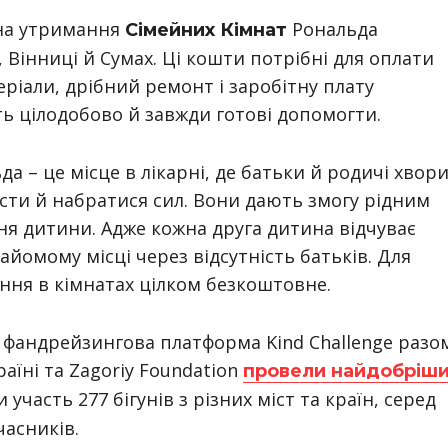
 на утримання
Рональда
Сімейних Кімнат
, Вінниці й Сумах. Ці кошти потрібні для оплати
ріали, дрібний ремонт і заробітну плату
ь цілодобово й завжди готові допомогти.
 – це місце в лікарні, де батьки й родичі хвор
їсти й набратися сил. Вони дають змогу рідним
ння дитини. Адже кожна друга дитина відчуває
йомому місці через відсутність батьків. Для
ння в кімнатах цілком безкоштовне.
 фандрейзингова платформа Kind Challenge разо
аїні та Zagoriy Foundation
провели найдобріш
 участь 277 бігунів з різних міст та країн, серед
часників.