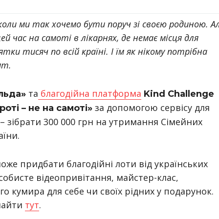
 коли ми так хочемо бути поруч зі своєю родиною. А
ей час на самоті в лікарнях, де немає місця для
тки тисяч по всій країні. І їм як нікому потрібна
ят.
та
благодійна платформа
льда»
Kind Challenge
за допомогою сервісу для
роті – не на самоті»
 – зібрати 300 000 грн на утримання Сімейних
аїни.
може придбати благодійні лоти від українських
особисте відеопривітання, майстер-клас,
ого кумира для себе чи своїх рідних у подарунок.
знайти
тут
.