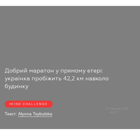
Добрий маратон у прямому етері:
українка пробіжить 42,2 км навколо
будинку
KIND CHALLENGE
17 Квітня 2020
16:15
Текст:
Alyona Tsybulska