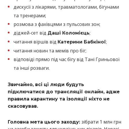
дискусії з лікарями, травматологами, бігунами
та тренерами;
розмова з фахівцями з пульсових зон;
діджей-сет від
;
Даші Коломієць
читання віршів від
;
Катерини Бабкіної
читання новин та мемів про біг;
відповіді прямо під час бігу від Тані Гриньової
та інші розваги.
Звичайно, всі ці люди будуть
підключатися до трансляції онлайн, адже
правила карантину та ізоляції ніхто не
скасовував.
зібрати 1 млн грн
Головна мета цього заходу:
на засоби захисту для українських лікарів. Наразі