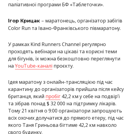
паліативної програми БФ «Таблеточки».
– маратонець, організатор забігів
Ігор Крицак
Color Run та Івано-Франківського півмаратону.
У рамках Kind Runners Channel регулярно
проходять вебінари на цікаві та корисні теми
для бігунів, їх можна безкоштовно переглянути
на
YouTube-каналі
проєкту.
Ідея маратону з онлайн-трансляцією під час
карантину до організаторів прийшла після кейсу
британця, який
пробіг
42,2 км у себе на подвір’ї
та зібрав понад $ 32 000 на підтримку лікарів.
Тому 21 квітня о 9:00 організатори запрошують
всіх охочих долучатися до прямого етеру, під час
якого Таня Гриньова бігтиме 42,2 км навколо
свого будинку.