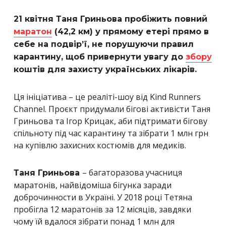
21 квітня Таня Гриньова пробіжить повний
маратон
(42,2 км) у прямому етері
прямо в
себе на подвір’ї, не порушуючи правил
карантину, щоб привернути увагу до
збору
коштів для захисту українських лікарів.
Ця ініціатива – це реаліті-шоу від Kind Runners
Channel. Проєкт придумали бігові активісти Таня
Гриньова та Ігор Крицак, аби підтримати бігову
спільноту під час карантину та зібрати 1 млн грн
на купівлю захисних костюмів для медиків.
– багаторазова учасниця
Таня Гриньова
маратонів, найвідоміша бігунка заради
доброчинности в Україні. У 2018 році Тетяна
пробігла 12 маратонів за 12 місяців, завдяки
чому їй вдалося зібрати понад 1 млн для