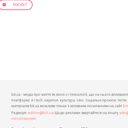
POCKET
bit.ua - медіа про життя як воно є і технології, що на нього впливают
платформі: я і tech. наукпоп. культура. секс. соціальні проєкти. тест
матеріалів bit.ua можливе тільки з активним посиланням на сайт
bi
Редакція:
Щодо реклами звертайтеся на пошту
editor@bit.ua
adv@
посиланням.