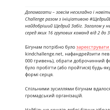
Допомагати – зовсім нескладно і навіт
Challenge разом з ініціативою #ЩедрийВ
найдобріший Щедрий Забіг. Загалом у н
серед яких 16 групових команд від 2 до 3
Бігунам потрібно було
зареєструвати
kindchallenge.net, нафандрейзити пев
000 гривень), обрати доброчинний фон
було пробігти (або пройтися) будь-як
формі серця.
Спільними зусиллями бігунам вдалося 
громадський організацій.
Найбільше коштів добрі бігуни зібрал