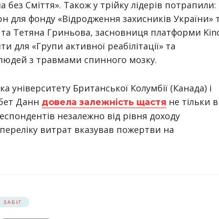
 без Сміття». Також у трійку лідерів потрапили:
грн для фонду «Відродження захисників України» 
, та Тетяна Гриньова, засновниця платформи Kin
ти для «Групи активної реабілітації» та
 людей з травмами спинного мозку.
а університету Британської Колумбії (Канада) і
абет Данн
не тільки в
довела залежність щастя
0 респондентів незалежно від рівня доходу
 переліку витрат вказував пожертви на
 ЗАБІГ