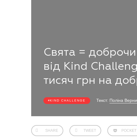
Свята = доброчи
від Kind Challen
тисяч грн на до
Текст:
Поліна Верни
KIND CHALLENGE
SHARE
TWEET
POCKET