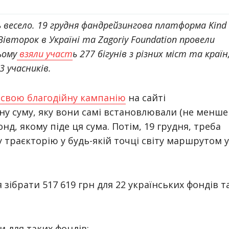
ь весело. 19 грудня фандрейзингова платформа Kind
івторок в Україні та Zagoriy Foundation провели
ьому
взяли участ
ь 277 бігунів з різних міст та країн
3 учасників.
 свою благодійну кампанію
на сайті
ну суму, яку вони самі встановлювали (не менше
д, якому піде ця сума. Потім, 19 грудня, треба
у траєкторію у будь-якій точці світу маршрутом у
зібрати 517 619 грн для 22 українських фондів т
и для таких фондів: