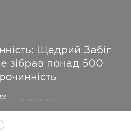
нність: Щедрий Забіг
ge зібрав понад 500
брочинність
гор
23 Грудня 2020
15:47