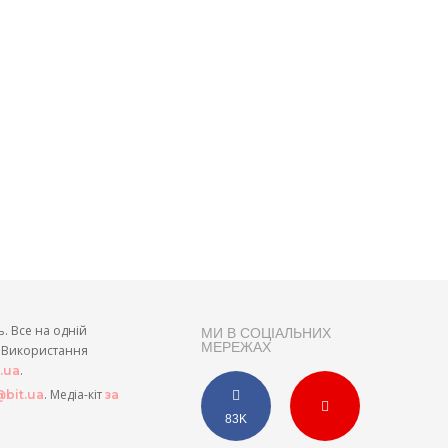
ь. Все на одній
МИ В СОЦІАЛЬНИХ
МЕРЕЖАХ
и. Використання
.
t.ua
. Медіа-кіт
bit.ua
за
83K